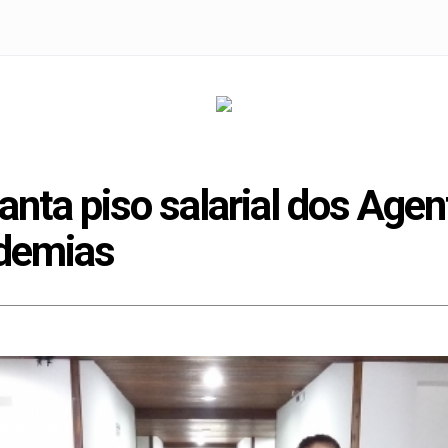
lanta piso salarial dos Age
demias