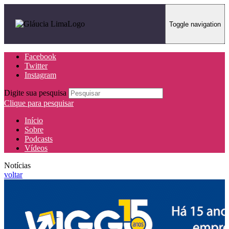
Toggle navigation
Facebook
Twitter
Instagram
Digite sua pesquisa
Clique para pesquisar
Início
Sobre
Podcasts
Vídeos
Notícias
voltar