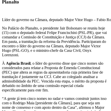
Planalto
Líder do governo na Câmara, deputado Major Vitor Hugo – Fabio R
No Palácio do Planalto, o presidente Jair Bolsonaro se reuniu hoje
(15) com o deputado federal Felipe Francischini (PSL-PR), que vai
comandar a Comissão de Constituição e Justiça (CCJ) da Câmara.
Em pauta, a tramitação da reforma da Previdência. Participaram do
encontro o líder do governo na Câmara, deputado Major Victor
Hugo (PSL-GO), e o ministro-chefe da Casa Civil, Onyx
Lorenzoni.
À
Agência Brasil
, o líder do governo disse que cinco nomes são
considerados para relatar a Proposta de Emenda Constitucional
(PEC) que altera as regras da aposentadoria cuja primeira fase de
tramitação é justamente na CCJ. Cabe ao colegiado analisar a
admissibilidade da PEC. Vencida esta etapa, o mérito da proposta é
debatido no âmbito de uma comissão especial criada
especificamente para este fim.
“A gente já tem cinco nomes no radar e vamos construir juntos isso
com o Rodrigo Maia [presidente da Câmara], para que seja um
nome de consenso e com apoio dentro da Casa”, afirmou o Major