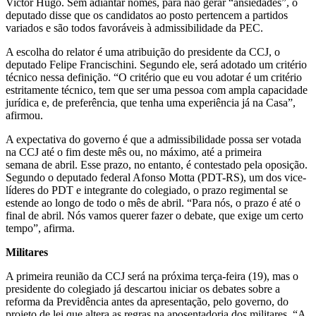
Victor Hugo. Sem adiantar nomes, para não gerar “ansiedades”, o
deputado disse que os candidatos ao posto pertencem a partidos
variados e são todos favoráveis à admissibilidade da PEC.
A escolha do relator é uma atribuição do presidente da CCJ, o
deputado Felipe Francischini. Segundo ele, será adotado um critério
técnico nessa definição. “O critério que eu vou adotar é um critério
estritamente técnico, tem que ser uma pessoa com ampla capacidade
jurídica e, de preferência, que tenha uma experiência já na Casa”,
afirmou.
A expectativa do governo é que a admissibilidade possa ser votada
na CCJ até o fim deste mês ou, no máximo, até a primeira
semana de abril. Esse prazo, no entanto, é contestado pela oposição.
Segundo o deputado federal Afonso Motta (PDT-RS), um dos vice-
líderes do PDT e integrante do colegiado, o prazo regimental se
estende ao longo de todo o mês de abril. “Para nós, o prazo é até o
final de abril. Nós vamos querer fazer o debate, que exige um certo
tempo”, afirma.
Militares
A primeira reunião da CCJ será na próxima terça-feira (19), mas o
presidente do colegiado já descartou iniciar os debates sobre a
reforma da Previdência antes da apresentação, pelo governo, do
projeto de lei que altera as regras na aposentadoria dos militares. “A