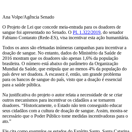
Ana Volpe/Agência Senado
O Projeto de Lei que concede meia-entrada para os doadores de
sangue foi apresentado no Senado. O
PL 1.322/2019
, do senador
Fabiano Contarato (Rede-ES), visa incentivar esta ação humanitária.
Todos os anos são efetuadas inúmeras campanhas para incentivar a
doação de sangue. No entanto, dados do Ministério da Saúde de
2016 mostram que os doadores são apenas 1,6% da população
brasileira. O número está abaixo do parâmetro da Organização
Mundial da Saúde, que estipula que ao menos 4% da população do
país deve ser doadora. A escassez é, então, um grande problema
para os bancos de sangue do país, visto que a doação é essencial
para a saúde pública.
Na justificativa do projeto o autor relata a necessidade de se criar
outros mecanismos para incentivar os cidadãos a se tornarem
doadores. “Historicamente, o Estado não tem conseguido educar
seus cidadãos com a cultura de doação de sangue. Assim, mostra-se
necessário que o Poder Público tome medidas incentivadoras para o
ato.”
Ele cita como exemplos os estados do Espírito Santo, Santa Catarina