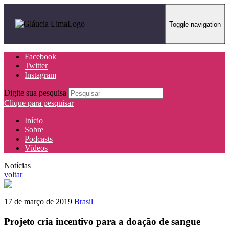
Toggle navigation
Facebook
Twitter
Instagram
Digite sua pesquisa
Clique para pesquisar
Início
Sobre
Podcasts
Vídeos
Notícias
voltar
17 de março de 2019
Brasil
Projeto cria incentivo para a doação de sangue