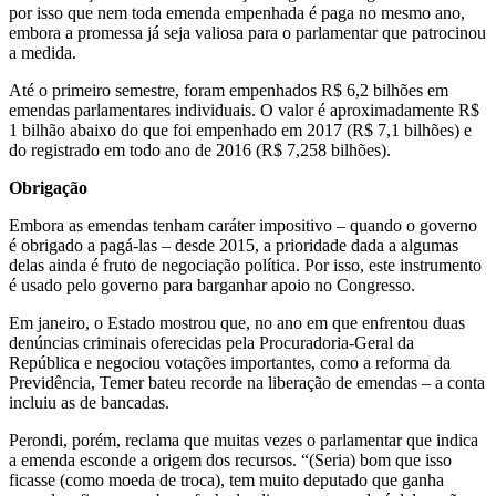
por isso que nem toda emenda empenhada é paga no mesmo ano,
embora a promessa já seja valiosa para o parlamentar que patrocinou
a medida.
Até o primeiro semestre, foram empenhados R$ 6,2 bilhões em
emendas parlamentares individuais. O valor é aproximadamente R$
1 bilhão abaixo do que foi empenhado em 2017 (R$ 7,1 bilhões) e
do registrado em todo ano de 2016 (R$ 7,258 bilhões).
Obrigação
Embora as emendas tenham caráter impositivo – quando o governo
é obrigado a pagá-las – desde 2015, a prioridade dada a algumas
delas ainda é fruto de negociação política. Por isso, este instrumento
é usado pelo governo para barganhar apoio no Congresso.
Em janeiro, o Estado mostrou que, no ano em que enfrentou duas
denúncias criminais oferecidas pela Procuradoria-Geral da
República e negociou votações importantes, como a reforma da
Previdência, Temer bateu recorde na liberação de emendas – a conta
incluiu as de bancadas.
Perondi, porém, reclama que muitas vezes o parlamentar que indica
a emenda esconde a origem dos recursos. “(Seria) bom que isso
ficasse (como moeda de troca), tem muito deputado que ganha