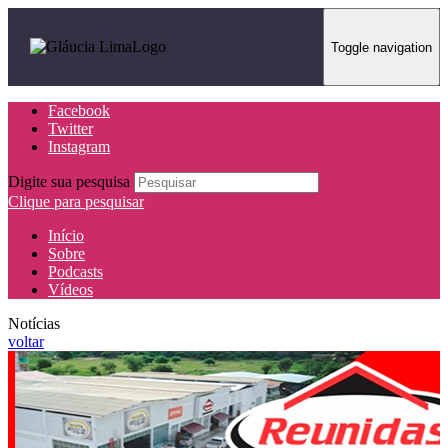
Toggle navigation
Facebook
Twitter
Instagram
Digite sua pesquisa
Clique para pesquisar
Início
Sobre
Podcasts
Vídeos
Notícias
voltar