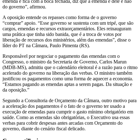
emenda e fica com a boca fechada, diz que a emenda é dele e não
do governo”, afirmou.
A oposição entende os repasses como forma de o governo
“comprar” apoio. “Esse governo se sustenta com um tripé, que são
cargos, emendas e recursos extraorçamentários. Eles reinauguram
uma prática que tinha sido banida, que é a troca de votos por
liberação de recursos dos ministérios, além das emendas”, disse o
líder do PT na Câmara, Paulo Pimenta (RS).
Responsável por negociar o pagamento das emendas com o
Congresso, o ministro da Secretaria de Governo, Carlos Marun
(MDB-MS), admitiu que o calendário eleitoral é a razão para o ritmo
acelerado do governo na liberação das verbas. O ministro também
justificou os pagamentos como uma forma de aquecer a economia.
“Estamos pagando as emendas aptas a serem pagas. Da situação e
da oposição.”
Segundo a Consultoria de Orçamento da Câmara, outro motivo para
a aceleração dos pagamentos é o fato de o governo ter usado a
execução de emendas para cumprir o gasto mínimo obrigatório em
saúde. Como as emendas são obrigatórias, o Executivo usa essas
verbas para cobrir despesas antes arcadas com Orçamento do
governo, diante do cenário fiscal delicado.