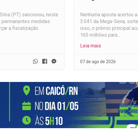
Silva (PT) sancionou, nesta
Nenhuma aposta acertou a
na permanentes medidas
3.041 da Mega-Sena, sortea
çar a fiscalização
isso, o prêmio principal 
165 milhões para...
Leia mais
Whatsapp
Facebook
Messenger
07 de ago de 2026