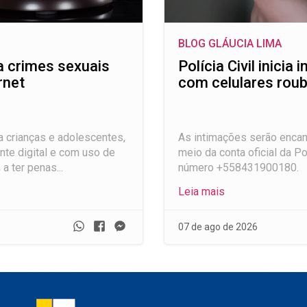
BLOG GLÁUCIA LIMA
a crimes sexuais
Polícia Civil inici
rnet
com celulares rou
a crianças e adolescentes,
As intimações serão enca
nte digital e com uso de
meio da conta oficial da Po
 a ter penas...
número +558431900180.
Leia mais
Whatsapp
Facebook
Messenger
07 de ago de 2026