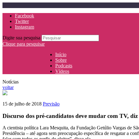
Facebook
Twitter
Instagram
Digite sua pesquisa
Clique para pesquisar
Início
Sobre
Podcasts
Vídeos
Notícias
voltar
15 de julho de 2018
Previsão
Discurso dos pré-candidatos deve mudar com TV, diz ci
A cientista política Lara Mesquita, da Fundação Getúlio Vargas de São
Presidência – até agora sem preocupação específica de resgatar a conf
falar com todos os perfis de eleitor”, disse ela.