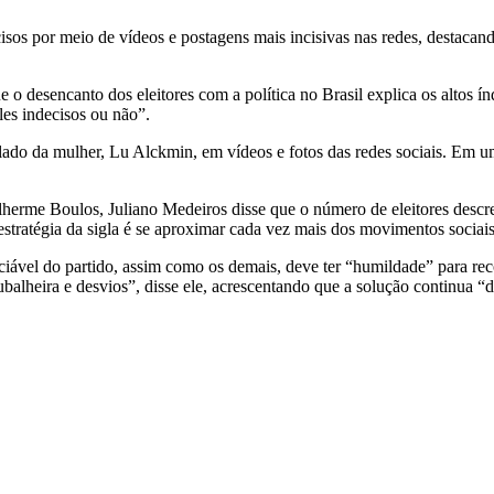
sos por meio de vídeos e postagens mais incisivas nas redes, destacando
desencanto dos eleitores com a política no Brasil explica os altos índ
les indecisos ou não”.
lado da mulher, Lu Alckmin, em vídeos e fotos das redes sociais. Em u
rme Boulos, Juliano Medeiros disse que o número de eleitores descren
tratégia da sigla é se aproximar cada vez mais dos movimentos sociais.
iável do partido, assim como os demais, deve ter “humildade” para reco
balheira e desvios”, disse ele, acrescentando que a solução continua “de