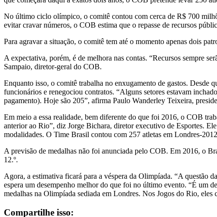
No último ciclo olímpico, o comitê contou com cerca de R$ 700 milhõ
evitar cravar números, o COB estima que o repasse de recursos públic
Para agravar a situação, o comitê tem até o momento apenas dois patro
A expectativa, porém, é de melhora nas contas. “Recursos sempre se
Sampaio, diretor-geral do COB.
Enquanto isso, o comitê trabalha no enxugamento de gastos. Desde q
funcionários e renegociou contratos. “Alguns setores estavam inchado
pagamento). Hoje são 205”, afirma Paulo Wanderley Teixeira, presid
Em meio a essa realidade, bem diferente do que foi 2016, o COB trab
anterior ao Rio”, diz Jorge Bichara, diretor executivo de Esportes. 
modalidades. O Time Brasil contou com 257 atletas em Londres-201
A previsão de medalhas não foi anunciada pelo COB. Em 2016, o Brasi
12.º.
Agora, a estimativa ficará para a véspera da Olimpíada. “A questão d
espera um desempenho melhor do que foi no último evento. “É um des
medalhas na Olimpíada sediada em Londres. Nos Jogos do Rio, eles 
Compartilhe isso: