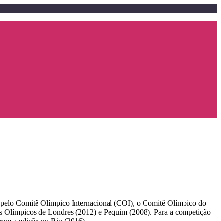
so pelo Comitê Olímpico Internacional (COI), o Comitê Olímpico do
s Olímpicos de Londres (2012) e Pequim (2008). Para a competição
ram a edição no Rio (2016).