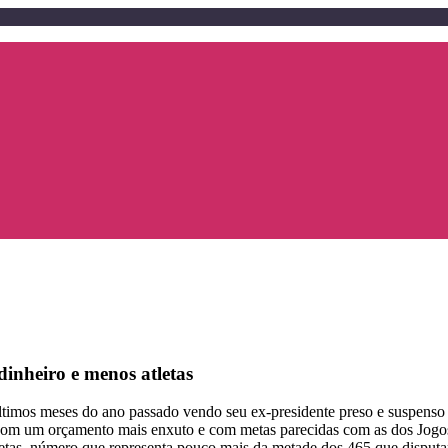
nheiro e menos atletas
 últimos meses do ano passado vendo seu ex-presidente preso e suspen
 com um orçamento mais enxuto e com metas parecidas com as dos Jogo
letas, número que representa pouco mais da metade dos 465 que disputa