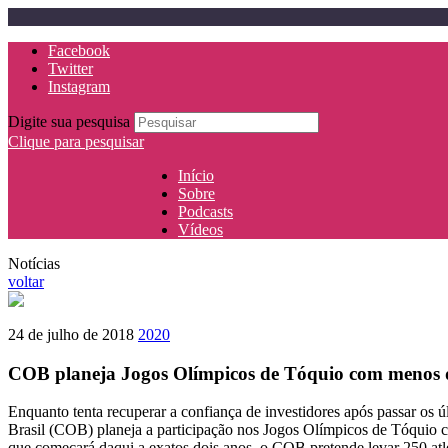
Facebook
Twitter
Instagram
Digite sua pesquisa
Clique para pesquisar
Início
Sobre
Podcasts
Vídeos
Notícias
voltar
24 de julho de 2018
2020
COB planeja Jogos Olímpicos de Tóquio com menos di
Enquanto tenta recuperar a confiança de investidores após passar os
Brasil (COB) planeja a participação nos Jogos Olímpicos de Tóquio
que começará daqui a exatos dois anos, o COB pretende levar 250 at