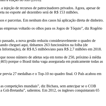
 injeção de recursos de patrocinadores privados. Agora, apesar de
reta no esporte até dezembro será de R$ 153 milhões.
sos e parcerias. Em nenhum dos casos há aplicação direta de dinheiro.
 empresas voltarão os olhos para os Jogos de Tóquio”, diz Rogério
 passado, a nova gestão reduziu consideravelmente o quadro de
uando cheguei aqui, tínhamos 263 funcionários na folha (de
da Informação), de R$ 8,5 milhões/ano para R$ 2,7 milhões em 2018.
 que nosso número de atletas seja em torno de 250, próximo à média
(465) porque o Brasil tinha vaga assegurada em praticamente todas as
ue previa 27 medalhas e o Top-10 no quadro final. O País acabou em
as as competições mundiais”, diz Bichara, sem antecipar se o COB
a Grã-Bretanha”, salientou. Em 2012, os ingleses conquistaram 65