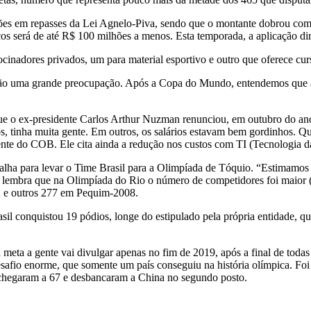
es em repasses da Lei Agnelo-Piva, sendo que o montante dobrou com a
os será de até R$ 100 milhões a menos. Esta temporada, a aplicação di
cinadores privados, um para material esportivo e outro que oferece cur
rão uma grande preocupação. Após a Copa do Mundo, entendemos que as
ue o ex-presidente Carlos Arthur Nuzman renunciou, em outubro do ano
s, tinha muita gente. Em outros, os salários estavam bem gordinhos. Q
ente do COB. Ele cita ainda a redução nos custos com TI (Tecnologia 
alha para levar o Time Brasil para a Olimpíada de Tóquio. “Estimamos
Ele lembra que na Olimpíada do Rio o número de competidores foi maior 
2 e outros 277 em Pequim-2008.
l conquistou 19 pódios, longe do estipulado pela própria entidade, q
a meta a gente vai divulgar apenas no fim de 2019, após a final de tod
afio enorme, que somente um país conseguiu na história olímpica. Foi 
chegaram a 67 e desbancaram a China no segundo posto.