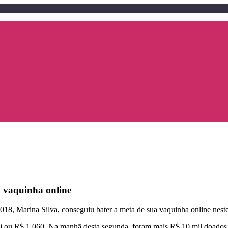
a vaquinha online
2018, Marina Silva, conseguiu bater a meta de sua vaquinha online nes
 ou R$ 1.060. Na manhã desta segunda, foram mais R$ 10 mil doados, 