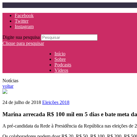
Facebook
Twitter
Instagram
Digite sua pesquisa
Clique para pesquisar
Início
Sobre
Podcasts
Vídeos
Notícias
voltar
24 de julho de 2018
Eleições 2018
Marina arrecada R$ 100 mil em 5 dias e bate meta d
A pré-candidata da Rede à Presidência da República nas eleições de 
Os colaboradores podem doar R$ 20, R$ 50, R$ 100, R$ 200, R$ 500