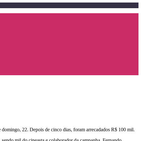
te domingo, 22. Depois de cinco dias, foram arrecadados R$ 100 mil.
sendo mil do cineasta e colaborador da campanha, Fernando