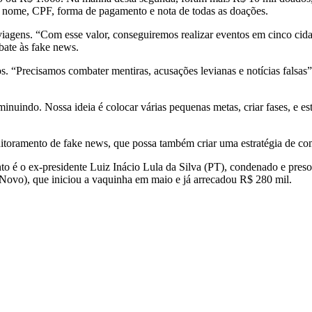
 o nome, CPF, forma de pagamento e nota de todas as doações.
 viagens. “Com esse valor, conseguiremos realizar eventos em cinco cida
ate às fake news.
. “Precisamos combater mentiras, acusações levianas e notícias falsas”
inuindo. Nossa ideia é colocar várias pequenas metas, criar fases, e e
oramento de fake news, que possa também criar uma estratégia de comun
o é o ex-presidente Luiz Inácio Lula da Silva (PT), condenado e pres
ovo), que iniciou a vaquinha em maio e já arrecadou R$ 280 mil.