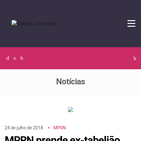
Tog
navi
Facebook
Twitter
Instagram
C
p
p
Notícias
24 de julho de 2018
MPRN
MPRN prende ex-tabelião