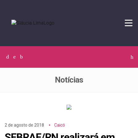
Tog
navi
Facebook
Twitter
Instagram
C
p
p
Notícias
2 de agosto de 2018
Caicó
SEBRAE/RN realizará em