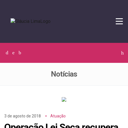
Tog
navi
Facebook
Twitter
Instagram
C
p
p
Notícias
3 de agosto de 2018
Atuação
Operação Lei Seca recupera