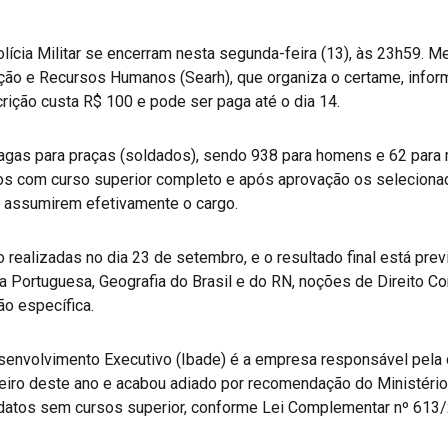
olícia Militar se encerram nesta segunda-feira (13), às 23h59.
ação e Recursos Humanos (Searh), que organiza o certame, infor
crição custa R$ 100 e pode ser paga até o dia 14.
gas para praças (soldados), sendo 938 para homens e 62 para mu
tos com curso superior completo e após aprovação os selecion
 assumirem efetivamente o cargo.
 realizadas no dia 23 de setembro, e o resultado final está prev
Portuguesa, Geografia do Brasil e do RN, noções de Direito Const
ão específica.
Desenvolvimento Executivo (Ibade) é a empresa responsável pela
eiro deste ano e acabou adiado por recomendação do Ministério
idatos sem cursos superior, conforme Lei Complementar nº 613