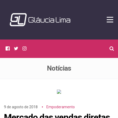
Tog
navi
C
Facebook
Twitter
Instagram
p
p
Notícias
9 de agosto de 2018
Empoderamento
Mercado das vendas diretas