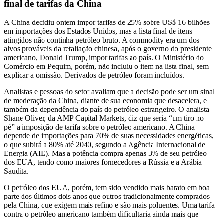
final de tarifas da China
A China decidiu ontem impor tarifas de 25% sobre US$ 16 bilhões
em importações dos Estados Unidos, mas a lista final de itens
atingidos não continha petróleo bruto. A commodity era um dos
alvos prováveis da retaliação chinesa, após o governo do presidente
americano, Donald Trump, impor tarifas ao país. O Ministério do
Comércio em Pequim, porém, não incluiu o item na lista final, sem
explicar a omissão. Derivados de petróleo foram incluídos.
Analistas e pessoas do setor avaliam que a decisão pode ser um sinal
de moderação da China, diante de sua economia que desacelera, e
também da dependência do país do petróleo estrangeiro. O analista
Shane Oliver, da AMP Capital Markets, diz que seria “um tiro no
pé” a imposição de tarifa sobre o petróleo americano. A China
depende de importações para 70% de suas necessidades energéticas,
o que subirá a 80% até 2040, segundo a Agência Internacional de
Energia (AIE). Mas a potência compra apenas 3% de seu petróleo
dos EUA, tendo como maiores fornecedores a Rússia e a Arábia
Saudita.
O petróleo dos EUA, porém, tem sido vendido mais barato em boa
parte dos últimos dois anos que outros tradicionalmente comprados
pela China, que exigem mais refino e são mais poluentes. Uma tarifa
contra o petróleo americano também dificultaria ainda mais que