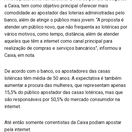
a Caixa, tem como objetivo principal oferecer mais
comodidade ao apostador das loterias administradas pelo
banco, além de atingir o público mais jovem. “A proposta é
atender um público novo, que não frequenta as lotéricas por
vários motivos, como tempo, distância; além de atender
aqueles que têm a internet como canal principal para
realização de compras e serviços bancários”, informou a
Caixa, em nota.
De acordo com o banco, os apostadores das casas
lotéricas têm média de 50 anos. A expectativa é também
aumentar a procura das mulheres, que representam apenas
15,5% do público apostador das casas lotéricas, mas que
são responsáveis por 50,5% do mercado consumidor na
internet.
Até então somente correntistas da Caixa podiam apostar
pela internet.