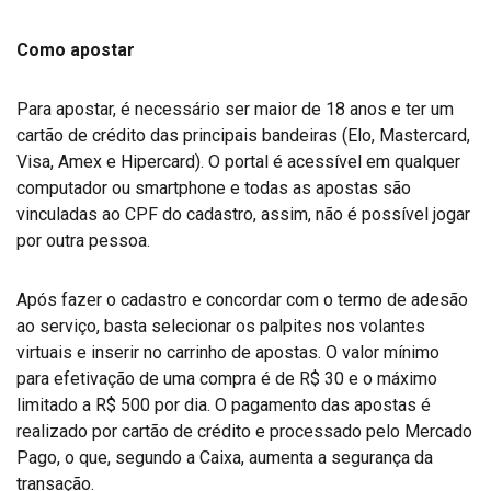
Como apostar
Para apostar, é necessário ser maior de 18 anos e ter um
cartão de crédito das principais bandeiras (Elo, Mastercard,
Visa, Amex e Hipercard). O portal é acessível em qualquer
computador ou smartphone e todas as apostas são
vinculadas ao CPF do cadastro, assim, não é possível jogar
por outra pessoa.
Após fazer o cadastro e concordar com o termo de adesão
ao serviço, basta selecionar os palpites nos volantes
virtuais e inserir no carrinho de apostas. O valor mínimo
para efetivação de uma compra é de R$ 30 e o máximo
limitado a R$ 500 por dia. O pagamento das apostas é
realizado por cartão de crédito e processado pelo Mercado
Pago, o que, segundo a Caixa, aumenta a segurança da
transação.