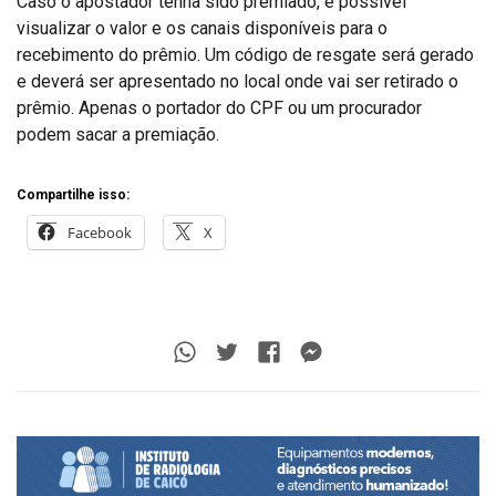
Caso o apostador tenha sido premiado, é possível
visualizar o valor e os canais disponíveis para o
recebimento do prêmio. Um código de resgate será gerado
e deverá ser apresentado no local onde vai ser retirado o
prêmio. Apenas o portador do CPF ou um procurador
podem sacar a premiação.
Compartilhe isso:
Facebook
X
Whatsapp
Twitter
Facebook
Messenger