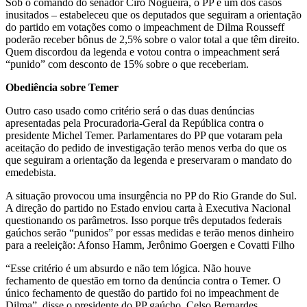
Sob o comando do senador Ciro Nogueira, o PP é um dos casos
inusitados – estabeleceu que os deputados que seguiram a orientação
do partido em votações como o impeachment de Dilma Rousseff
poderão receber bônus de 2,5% sobre o valor total a que têm direito.
Quem discordou da legenda e votou contra o impeachment será
“punido” com desconto de 15% sobre o que receberiam.
Obediência sobre Temer
Outro caso usado como critério será o das duas denúncias
apresentadas pela Procuradoria-Geral da República contra o
presidente Michel Temer. Parlamentares do PP que votaram pela
aceitação do pedido de investigação terão menos verba do que os
que seguiram a orientação da legenda e preservaram o mandato do
emedebista.
A situação provocou uma insurgência no PP do Rio Grande do Sul.
A direção do partido no Estado enviou carta à Executiva Nacional
questionando os parâmetros. Isso porque três deputados federais
gaúchos serão “punidos” por essas medidas e terão menos dinheiro
para a reeleição: Afonso Hamm, Jerônimo Goergen e Covatti Filho
“Esse critério é um absurdo e não tem lógica. Não houve
fechamento de questão em torno da denúncia contra o Temer. O
único fechamento de questão do partido foi no impeachment de
Dilma”, disse o presidente do PP gaúcho, Celso Bernardes.