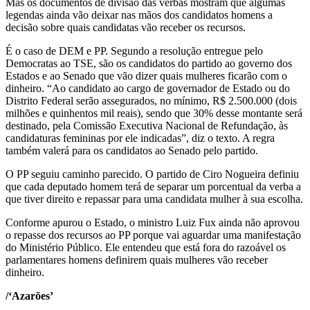
Mas os documentos de divisão das verbas mostram que algumas
legendas ainda vão deixar nas mãos dos candidatos homens a
decisão sobre quais candidatas vão receber os recursos.
É o caso de DEM e PP. Segundo a resolução entregue pelo
Democratas ao TSE, são os candidatos do partido ao governo dos
Estados e ao Senado que vão dizer quais mulheres ficarão com o
dinheiro. “Ao candidato ao cargo de governador de Estado ou do
Distrito Federal serão assegurados, no mínimo, R$ 2.500.000 (dois
milhões e quinhentos mil reais), sendo que 30% desse montante será
destinado, pela Comissão Executiva Nacional de Refundação, às
candidaturas femininas por ele indicadas”, diz o texto. A regra
também valerá para os candidatos ao Senado pelo partido.
O PP seguiu caminho parecido. O partido de Ciro Nogueira definiu
que cada deputado homem terá de separar um porcentual da verba a
que tiver direito e repassar para uma candidata mulher à sua escolha.
Conforme apurou o Estado, o ministro Luiz Fux ainda não aprovou
o repasse dos recursos ao PP porque vai aguardar uma manifestação
do Ministério Público. Ele entendeu que está fora do razoável os
parlamentares homens definirem quais mulheres vão receber
dinheiro.
/‘Azarões’