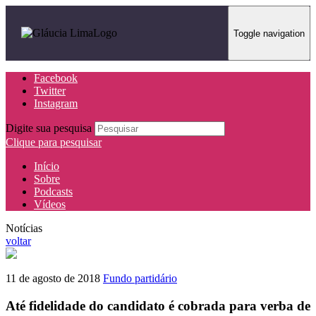
Toggle navigation
Facebook
Twitter
Instagram
Digite sua pesquisa
Clique para pesquisar
Início
Sobre
Podcasts
Vídeos
Notícias
voltar
11 de agosto de 2018
Fundo partidário
Até fidelidade do candidato é cobrada para verba de