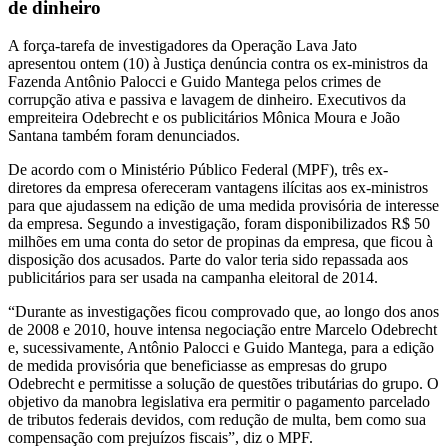
de dinheiro
A força-tarefa de investigadores da Operação Lava Jato
apresentou ontem (10) à Justiça denúncia contra os ex-ministros da
Fazenda Antônio Palocci e Guido Mantega pelos crimes de
corrupção ativa e passiva e lavagem de dinheiro. Executivos da
empreiteira Odebrecht e os publicitários Mônica Moura e João
Santana também foram denunciados.
De acordo com o Ministério Público Federal (MPF), três ex-
diretores da empresa ofereceram vantagens ilícitas aos ex-ministros
para que ajudassem na edição de uma medida provisória de interesse
da empresa. Segundo a investigação, foram disponibilizados R$ 50
milhões em uma conta do setor de propinas da empresa, que ficou à
disposição dos acusados. Parte do valor teria sido repassada aos
publicitários para ser usada na campanha eleitoral de 2014.
“Durante as investigações ficou comprovado que, ao longo dos anos
de 2008 e 2010, houve intensa negociação entre Marcelo Odebrecht
e, sucessivamente, Antônio Palocci e Guido Mantega, para a edição
de medida provisória que beneficiasse as empresas do grupo
Odebrecht e permitisse a solução de questões tributárias do grupo. O
objetivo da manobra legislativa era permitir o pagamento parcelado
de tributos federais devidos, com redução de multa, bem como sua
compensação com prejuízos fiscais”, diz o MPF.