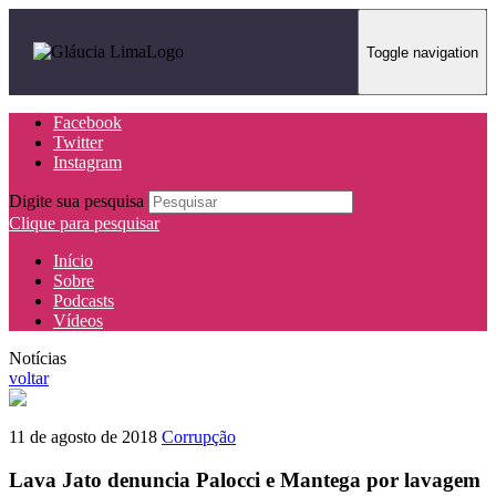
Toggle navigation
Facebook
Twitter
Instagram
Digite sua pesquisa
Clique para pesquisar
Início
Sobre
Podcasts
Vídeos
Notícias
voltar
11 de agosto de 2018
Corrupção
Lava Jato denuncia Palocci e Mantega por lavagem