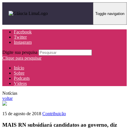
Toggle navigation
Facebook
Twitter
Instagram
Digite sua pesquisa
Clique para pesquisar
Início
Sobre
Podcasts
Vídeos
Notícias
voltar
15 de agosto de 2018
Contribuição
MAIS RN subsidiará candidatos ao governo, diz