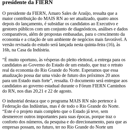
presidente da FIERN
O presidente da FIERN, Amaro Sales de Araújo, ressalta que a
maior contribuição do MAIS RN ao ser atualizado, quatro anos
depois do lançamento, é subsidiar os candidatos ao Executivo e
gestores públicos com um conjunto de diagnósticos, análises e dados
comparativos, além de propostas embasadas, para o crescimento da
economia e a criação de um ambiente de negócios mais favorável. A
versão revisada do estudo será lançada nesta quinta-feira (16), às
16h, na Casa da Indústria.
“É muito oportuno, às vésperas do pleito eleitoral, a entrega para os
candidatos ao Governo do Estado de um estudo, que traz o retrato
real da economia do Rio Grande do Norte. Esperamos que essa
atualização possa dar uma visão de futuro dos próximos 20 anos
para um Estado mais forte”, ressalta. O documento será entregue aos
candidatos ao governo estadual durante o Fórum FIERN Caminhos
do RN, nos dias 20,21 e 22 de agosto.
O industrial destaca que o programa MAIS RN não pertence à
Federação das Indústrias, mas é de todo o Rio Grande do Norte.
“Este é o projeto mais completo que o Estado já teve, sem
desmerecer outros importantes para suas épocas, porque traz o
conforto dos números, da pesquisa e do direcionamento, para que as
empresas possam, no futuro, ter no Rio Grande do Norte um