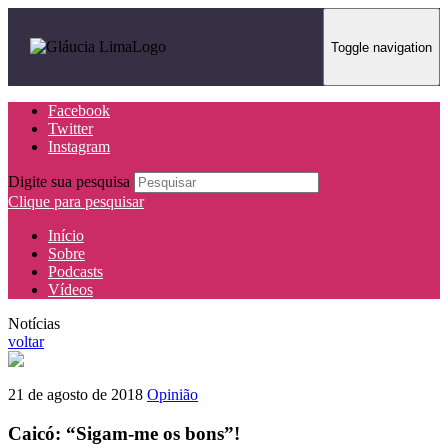
Toggle navigation
Facebook
Twitter
Instagram
Digite sua pesquisa
Clique para pesquisar
Início
Sobre
Podcasts
Vídeos
Notícias
voltar
21 de agosto de 2018
Opinião
Caicó: “Sigam-me os bons”!