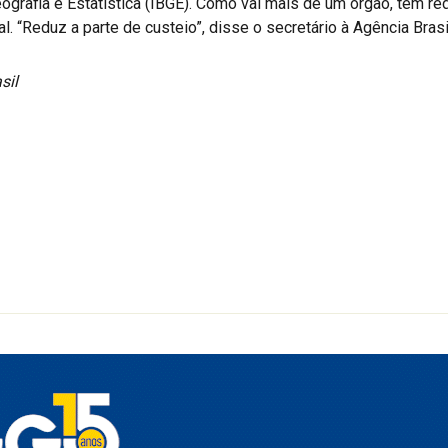
eografia e Estatística (IBGE). Como vai mais de um órgão, tem re
. “Reduz a parte de custeio”, disse o secretário à Agência Brasi
sil
r