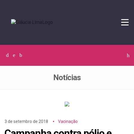
Tog
navi
Facebook
Twitter
Instagram
C
p
p
Notícias
3 de setembro de 2018
Vacinação
Campanha contra pólio e