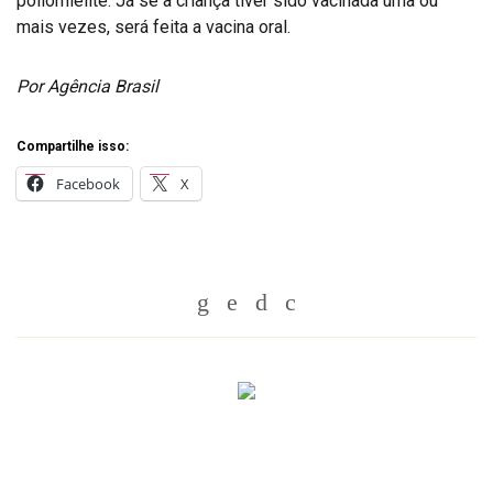
poliomielite. Já se a criança tiver sido vacinada uma ou
mais vezes, será feita a vacina oral.
Por Agência Brasil
Compartilhe isso:
Facebook
X
Whatsapp
Twitter
Facebook
Messenger