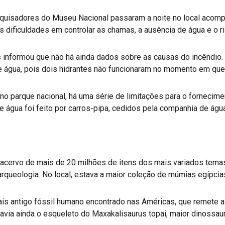
esquisadores do Museu Nacional passaram a noite no local acom
s dificuldades em controlar as chamas, a ausência de água e o 
 informou que não há ainda dados sobre as causas do incêndio.
e água, pois dois hidrantes não funcionaram no momento em que
o parque nacional, há uma série de limitações para o fornecim
 água foi feito por carros-pipa, cedidos pela companhia de água
acervo de mais de 20 milhões de itens dos mais variados temas
 arqueologia. No local, estava a maior coleção de múmias egípci
ais antigo fóssil humano encontrado nas Américas, que remete a
via ainda o esqueleto do Maxakalisaurus topai, maior dinossaur