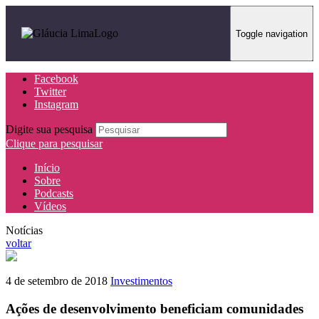
Toggle navigation
Facebook
Twitter
Instagram
Digite sua pesquisa
Clique para pesquisar
Início
Sobre
Podcasts
Vídeos
Notícias
voltar
4 de setembro de 2018
Investimentos
Ações de desenvolvimento beneficiam comunidades