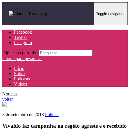
Toggle navigation
Facebook
Twitter
Instagram
Digite sua pesquisa
Clique para pesquisar
Início
Sobre
Podcasts
Vídeos
Notícias
voltar
8 de setembro de 2018
Política
Vivaldo faz campanha na região agreste e é recebido