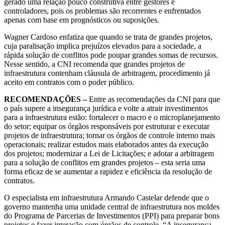
gerado uma relação pouco construtiva entre gestores e
controladores, pois os problemas são recorrentes e enfrentados
apenas com base em prognósticos ou suposições.
Wagner Cardoso enfatiza que quando se trata de grandes projetos,
cuja paralisação implica prejuízos elevados para a sociedade, a
rápida solução de conflitos pode poupar grandes somas de recursos.
Nesse sentido, a CNI recomenda que grandes projetos de
infraestrutura contenham cláusula de arbitragem, procedimento já
aceito em contratos com o poder público.
RECOMENDAÇÕES –
Entre as recomendações da CNI para que
o país supere a insegurança jurídica e volte a atrair investimentos
para a infraestrutura estão: fortalecer o macro e o microplanejamento
do setor; equipar os órgãos responsáveis por estruturar e executar
projetos de infraestrutura; tornar os órgãos de controle interno mais
operacionais; realizar estudos mais elaborados antes da execução
dos projetos; modernizar a Lei de Licitações; e adotar a arbitragem
para a solução de conflitos em grandes projetos – esta seria uma
forma eficaz de se aumentar a rapidez e eficiência da resolução de
contratos.
O especialista em infraestrutura Armando Castelar defende que o
governo mantenha uma unidade central de infraestrutura nos moldes
do Programa de Parcerias de Investimentos (PPI) para preparar bons
projetos e fazer interação com órgãos de controle. “A insegurança