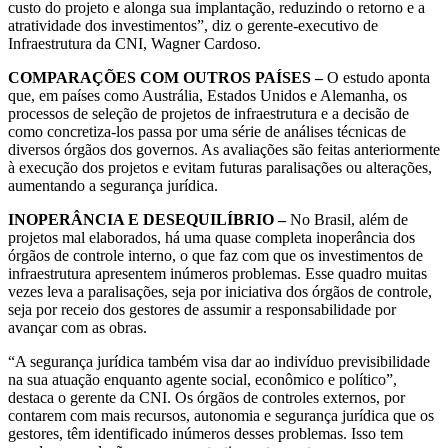
custo do projeto e alonga sua implantação, reduzindo o retorno e a
atratividade dos investimentos”, diz o gerente-executivo de
Infraestrutura da CNI, Wagner Cardoso.
COMPARAÇÕES COM OUTROS PAÍSES –
O estudo aponta
que, em países como Austrália, Estados Unidos e Alemanha, os
processos de seleção de projetos de infraestrutura e a decisão de
como concretiza-los passa por uma série de análises técnicas de
diversos órgãos dos governos. As avaliações são feitas anteriormente
à execução dos projetos e evitam futuras paralisações ou alterações,
aumentando a segurança jurídica.
INOPERÂNCIA E DESEQUILÍBRIO –
No Brasil, além de
projetos mal elaborados, há uma quase completa inoperância dos
órgãos de controle interno, o que faz com que os investimentos de
infraestrutura apresentem inúmeros problemas. Esse quadro muitas
vezes leva a paralisações, seja por iniciativa dos órgãos de controle,
seja por receio dos gestores de assumir a responsabilidade por
avançar com as obras.
“A segurança jurídica também visa dar ao indivíduo previsibilidade
na sua atuação enquanto agente social, econômico e político”,
destaca o gerente da CNI. Os órgãos de controles externos, por
contarem com mais recursos, autonomia e segurança jurídica que os
gestores, têm identificado inúmeros desses problemas. Isso tem