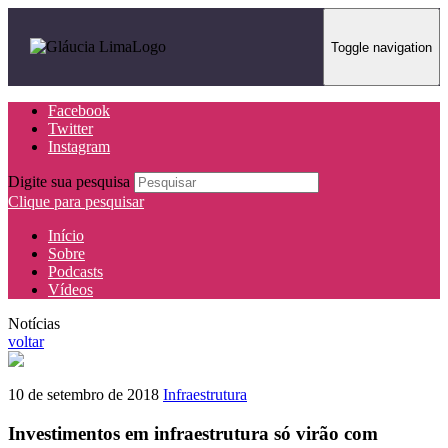
Toggle navigation
Facebook
Twitter
Instagram
Digite sua pesquisa
Clique para pesquisar
Início
Sobre
Podcasts
Vídeos
Notícias
voltar
10 de setembro de 2018
Infraestrutura
Investimentos em infraestrutura só virão com