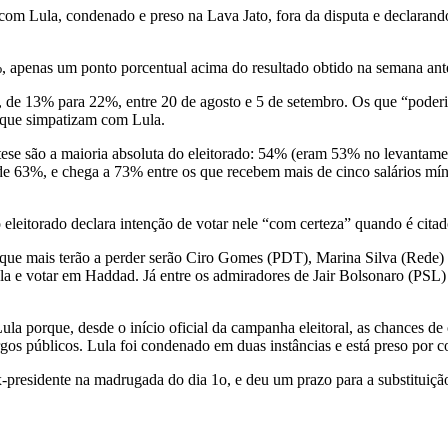
e, com Lula, condenado e preso na Lava Jato, fora da disputa e declarand
, apenas um ponto porcentual acima do resultado obtido na semana ante
s, de 13% para 22%, entre 20 de agosto e 5 de setembro. Os que “pod
s que simpatizam com Lula.
são a maioria absoluta do eleitorado: 54% (eram 53% no levantamento 
de 63%, e chega a 73% entre os que recebem mais de cinco salários míni
 eleitorado declara intenção de votar nele “com certeza” quando é cita
rios que mais terão a perder serão Ciro Gomes (PDT), Marina Silva (R
Lula e votar em Haddad. Já entre os admiradores de Jair Bolsonaro (PS
a porque, desde o início oficial da campanha eleitoral, as chances de o
 públicos. Lula foi condenado em duas instâncias e está preso por cor
ex-presidente na madrugada do dia 1o, e deu um prazo para a substituiçã