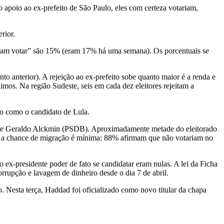
o apoio ao ex-prefeito de São Paulo, eles com certeza votariam,
rior.
eriam votar” são 15% (eram 17% há uma semana). Os porcentuais se
anterior). A rejeição ao ex-prefeito sobe quanto maior é a renda e
mos. Na região Sudeste, seis em cada dez eleitores rejeitam a
do como o candidato de Lula.
ede) e Geraldo Alckmin (PSDB). Aproximadamente metade do eleitorado
L) a chance de migração é mínima: 88% afirmam que não votariam no
 ex-presidente poder de fato se candidatar eram nulas. A lei da Ficha
rupção e lavagem de dinheiro desde o dia 7 de abril.
o. Nesta terça, Haddad foi oficializado como novo titular da chapa