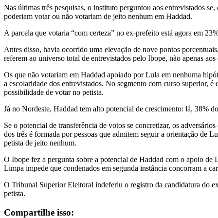
Nas últimas três pesquisas, o instituto perguntou aos entrevistados s
poderiam votar ou não votariam de jeito nenhum em Haddad.
A parcela que votaria “com certeza” no ex-prefeito está agora em 23%
Antes disso, havia ocorrido uma elevação de nove pontos porcentuai
referem ao universo total de entrevistados pelo Ibope, não apenas ao
Os que não votariam em Haddad apoiado por Lula em nenhuma hipótese 
a escolaridade dos entrevistados. No segmento com curso superior, é 
possibilidade de votar no petista.
Já no Nordeste, Haddad tem alto potencial de crescimento: lá, 38% do
Se o potencial de transferência de votos se concretizar, os adversá
dos três é formada por pessoas que admitem seguir a orientação de 
petista de jeito nenhum.
O Ibope fez a pergunta sobre a potencial de Haddad com o apoio de Lul
Limpa impede que condenados em segunda instância concorram a cargos
O Tribunal Superior Eleitoral indeferiu o registro da candidatura do 
petista.
Compartilhe isso: