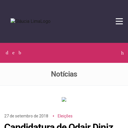
Tog
navi
Facebook
Twitter
Instagram
C
p
p
Notícias
27 de setembro de 2018
Eleições
Candidatura de Odair Diniz