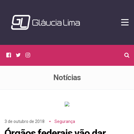
Tog
navi
C
Facebook
Twitter
Instagram
p
p
Notícias
3 de outubro de 2018
Segurança
Órgãos federais vão dar