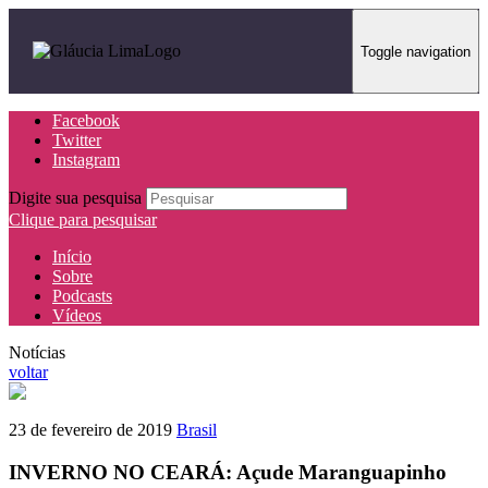
Toggle navigation
Facebook
Twitter
Instagram
Digite sua pesquisa
Clique para pesquisar
Início
Sobre
Podcasts
Vídeos
Notícias
voltar
23 de fevereiro de 2019
Brasil
INVERNO NO CEARÁ: Açude Maranguapinho