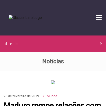
Tog
navi
Facebook
Twitter
Instagram
C
p
p
Notícias
23 de fevereiro de 2019
Mundo
Maduro rompe relações com