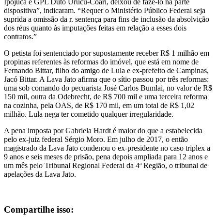
Ipojuca e GPL Duto Urucu-Coari, deixou de fazê-lo na parte
dispositiva”, indicaram. “Requer o Ministério Público Federal seja
suprida a omissão da r. sentença para fins de inclusão da absolvição
dos réus quanto às imputações feitas em relação a esses dois
contratos.”
O petista foi sentenciado por supostamente receber R$ 1 milhão em
propinas referentes às reformas do imóvel, que está em nome de
Fernando Bittar, filho do amigo de Lula e ex-prefeito de Campinas,
Jacó Bittar. A Lava Jato afirma que o sítio passou por três reformas:
uma sob comando do pecuarista José Carlos Bumlai, no valor de R$
150 mil, outra da Odebrecht, de R$ 700 mil e uma terceira reforma
na cozinha, pela OAS, de R$ 170 mil, em um total de R$ 1,02
milhão. Lula nega ter cometido qualquer irregularidade.
A pena imposta por Gabriela Hardt é maior do que a estabelecida
pelo ex-juiz federal Sérgio Moro. Em julho de 2017, o então
magistrado da Lava Jato condenou o ex-presidente no caso triplex a
9 anos e seis meses de prisão, pena depois ampliada para 12 anos e
um mês pelo Tribunal Regional Federal da 4ª Região, o tribunal de
apelações da Lava Jato.
Compartilhe isso: