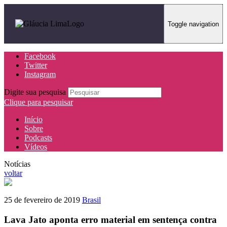
Toggle navigation
Facebook
Twitter
Instagram
Digite sua pesquisa
Clique para pesquisar
Início
Sobre
Podcasts
Vídeos
Notícias
voltar
25 de fevereiro de 2019
Brasil
Lava Jato aponta erro material em sentença contra