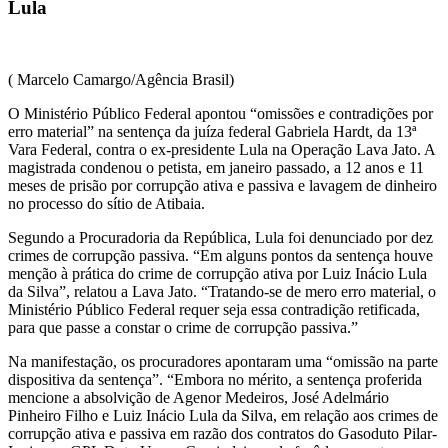
Lula
( Marcelo Camargo/Agência Brasil)
O Ministério Público Federal apontou “omissões e contradições por
erro material” na sentença da juíza federal Gabriela Hardt, da 13ª
Vara Federal, contra o ex-presidente Lula na Operação Lava Jato. A
magistrada condenou o petista, em janeiro passado, a 12 anos e 11
meses de prisão por corrupção ativa e passiva e lavagem de dinheiro
no processo do sítio de Atibaia.
Segundo a Procuradoria da República, Lula foi denunciado por dez
crimes de corrupção passiva. “Em alguns pontos da sentença houve
menção à prática do crime de corrupção ativa por Luiz Inácio Lula
da Silva”, relatou a Lava Jato. “Tratando-se de mero erro material, o
Ministério Público Federal requer seja essa contradição retificada,
para que passe a constar o crime de corrupção passiva.”
Na manifestação, os procuradores apontaram uma “omissão na parte
dispositiva da sentença”. “Embora no mérito, a sentença proferida
mencione a absolvição de Agenor Medeiros, José Adelmário
Pinheiro Filho e Luiz Inácio Lula da Silva, em relação aos crimes de
corrupção ativa e passiva em razão dos contratos do Gasoduto Pilar-