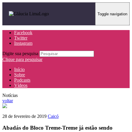
Toggle navigation
Facebook
Twitter
Instagram
Digite sua pesquisa
Clique para pesquisar
Início
Sobre
Podcasts
Vídeos
Notícias
voltar
28 de fevereiro de 2019
Caicó
Abadás do Bloco Treme-Treme já estão sendo