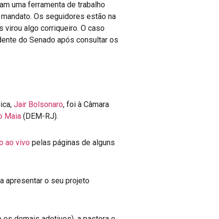
aram uma ferramenta de trabalho
o mandato. Os seguidores estão na
virou algo corriqueiro. O caso
dente do Senado após consultar os
ica,
Jair Bolsonaro
, foi à Câmara
o Maia
(DEM-RJ).
 ao vivo
pelas páginas de alguns
a apresentar o seu projeto
e os demais adotivos), a pastora e