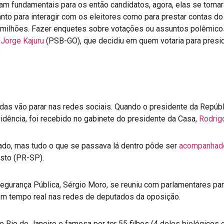
ram fundamentais para os então candidatos, agora, elas se torn
anto para interagir com os eleitores como para prestar contas d
 milhões. Fazer enquetes sobre votações ou assuntos polêmicos 
Jorge Kajuru
(PSB-GO), que decidiu em quem votaria para presi
as vão parar nas redes sociais. Quando o presidente da Repúbl
idência, foi recebido no gabinete do presidente da Casa,
Rodrig
ado, mas tudo o que se passava lá dentro pôde ser
acompanhado
sto (PR-SP).
egurança Pública, Sérgio Moro, se reuniu com parlamentares par
o em tempo real nas redes de deputados da oposição.
o Rio de Janeiro e famosa por ter 55 filhos (4 deles biológicos 