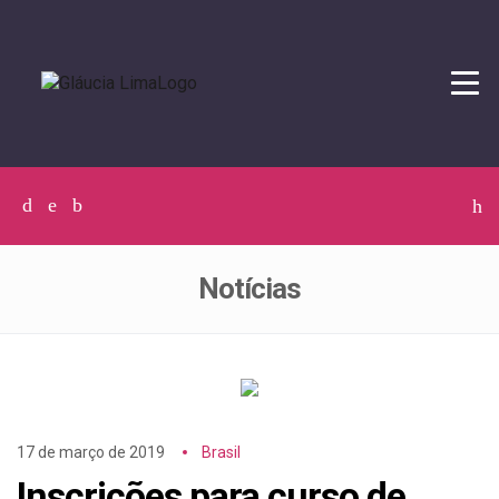
Tog
navi
Facebook
Twitter
Instagram
C
p
p
Notícias
17 de março de 2019
Brasil
Inscrições para curso de