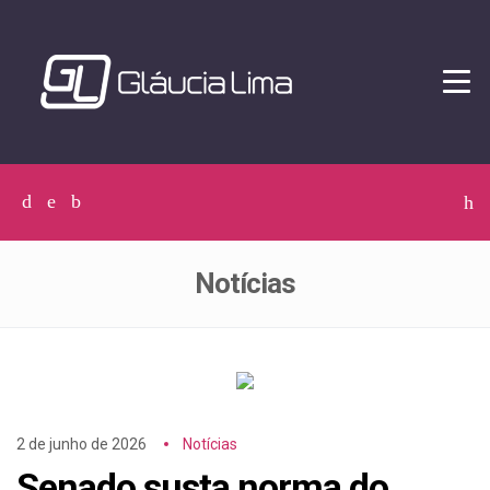
Tog
navi
Facebook
Twitter
Instagram
C
p
p
Notícias
2 de junho de 2026
Notícias
Senado susta norma do