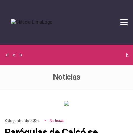
Tog
navi
Facebook
Twitter
Instagram
C
p
p
Notícias
3 de junho de 2026
Notícias
Paróquias de Caicó se