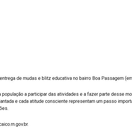
ntrega de mudas e blitz educativa no bairro Boa Passagem (em
a população a participar das atividades e a fazer parte desse 
ntada e cada atitude consciente representam um passo importan
ões.
ico.rn.gov.br.