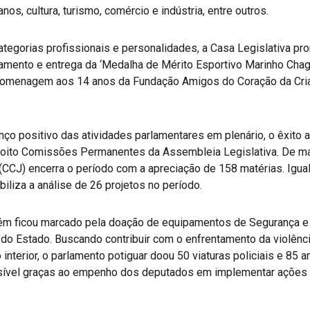
os, cultura, turismo, comércio e indústria, entre outros.
ategorias profissionais e personalidades, a Casa Legislativa 
amento e entrega da ‘Medalha de Mérito Esportivo Marinho Chaga
homenagem aos 14 anos da Fundação Amigos do Coração da Cri
o positivo das atividades parlamentares em plenário, o êxito a
oito Comissões Permanentes da Assembleia Legislativa. De mai
 (CCJ) encerra o período com a apreciação de 158 matérias. Igu
iliza a análise de 26 projetos no período.
m ficou marcado pela doação de equipamentos de Segurança e 
do Estado. Buscando contribuir com o enfrentamento da violênc
interior, o parlamento potiguar doou 50 viaturas policiais e 85 
 possível graças ao empenho dos deputados em implementar ações