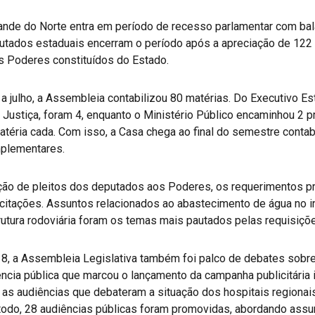
ande do Norte entra em período de recesso parlamentar com bal
tados estaduais encerram o período após a apreciação de 122 p
is Poderes constituídos do Estado.
o a julho, a Assembleia contabilizou 80 matérias. Do Executivo E
e Justiça, foram 4, enquanto o Ministério Público encaminhou 2 pr
téria cada. Com isso, a Casa chega ao final do semestre contab
mplementares.
sição de pleitos dos deputados aos Poderes, os requerimentos 
citações. Assuntos relacionados ao abastecimento de água no in
trutura rodoviária foram os temas mais pautados pelas requisiçõ
8, a Assembleia Legislativa também foi palco de debates sobre
cia pública que marcou o lançamento da campanha publicitária i
ra as audiências que debateram a situação dos hospitais regiona
 todo, 28 audiências públicas foram promovidas, abordando ass