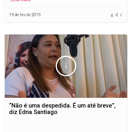
Whatsap
Faceb
Mes
19 de fev de 2019
“Não é uma despedida. É um até breve”,
diz Edna Santiago