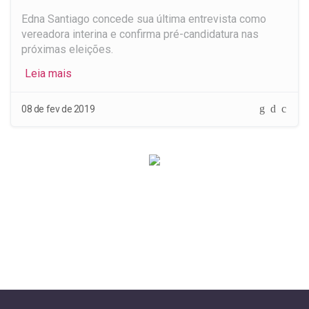
Edna Santiago concede sua última entrevista como
vereadora interina e confirma pré-candidatura nas
próximas eleições.
Leia mais
Whatsap
Faceb
Mes
08 de fev de 2019