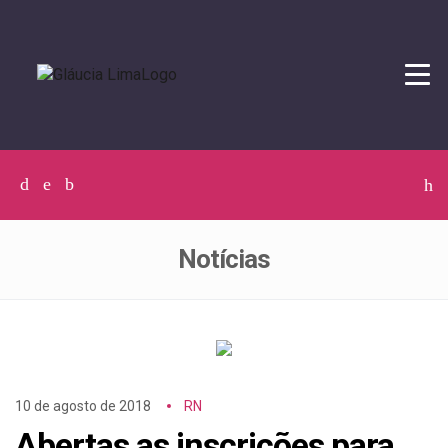
Tog
navi
Facebook
Twitter
Instagram
C
p
p
Notícias
10 de agosto de 2018
RN
Abertas as inscrições para