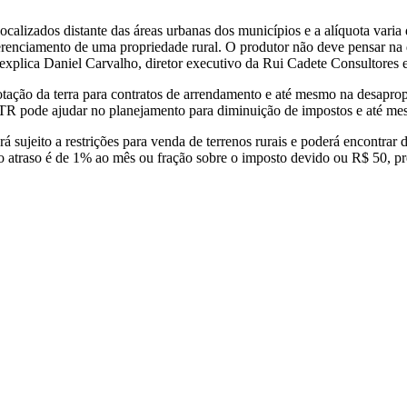
localizados distante das áreas urbanas dos municípios e a alíquota vari
renciamento de uma propriedade rural. O produtor não deve pensar na 
explica Daniel Carvalho, diretor executivo da Rui Cadete Consultores 
tação da terra para contratos de arrendamento e até mesmo na desapropr
 ITR pode ajudar no planejamento para diminuição de impostos e até me
ará sujeito a restrições para venda de terrenos rurais e poderá encontrar
o atraso é de 1% ao mês ou fração sobre o imposto devido ou R$ 50, p