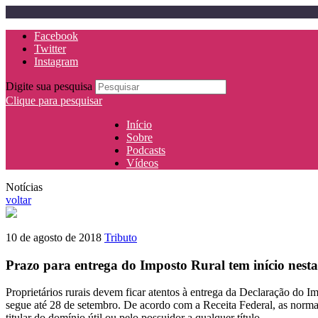
Facebook
Twitter
Instagram
Digite sua pesquisa
Clique para pesquisar
Início
Sobre
Podcasts
Vídeos
Notícias
voltar
10 de agosto de 2018
Tributo
Prazo para entrega do Imposto Rural tem início nesta
Proprietários rurais devem ficar atentos à entrega da Declaração do 
segue até 28 de setembro. De acordo com a Receita Federal, as normas 
titular do domínio útil ou pelo possuidor a qualquer título.