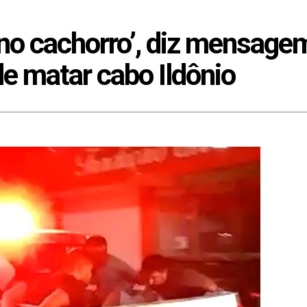
o no cachorro’, diz mensag
e matar cabo Ildônio