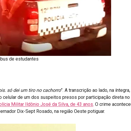
nibus de estudantes
is. só dei um tiro no cachorro
”. A transcrição ao lado, na íntegr
celular de um dos suspeitos presos por participação direta no
ícia Militar Ildônio José da Silva, de 43 anos
. O crime acontec
ernador Dix-Sept Rosado, na região Oeste potiguar.