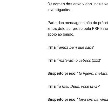
Os nomes dos envolvidos, inclusiv
investigações.
Parte das mensagens são do própri
antes dele ser preso pela PRF. Essa
apoio ao bando.
Irmã
: “
ainda bem que sabe
”
Irmã
: “
mataram o caboco
(xxx)”
Suspeito preso
: “
to ligeiro. matar
Irmã
: “
a Meu Deus. você tava?
”
Suspeito preso
: “
tava sim bandida.