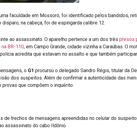
 uma faculdade em Mossoró, foi identificado pelos bandidos, reti
 disparo, na cabeça, foi de espingarda calibre 12.
uinte ao assassinato. O aparelho pertence a um dos três
presos p
o na BR-110
, em Campo Grande, cidade vizinha a Caraúbas. O moto
 polícia acredita que estavam no assalto e que também particip
mensagens, o
G1
procurou o delegado Sandro Régis, titular da De
prisão dos suspeitos. Além de confirmar a autenticidade das me
e provas que compõem o inquérito.
ições de trechos de mensagens apreendidas no celular do suspe
ao assassinato do cabo Ildônio.