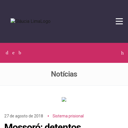
Tog
navi
Facebook
Twitter
Instagram
C
p
p
Notícias
27 de agosto de 2018
Sistema prisional
Mossoró: detentos