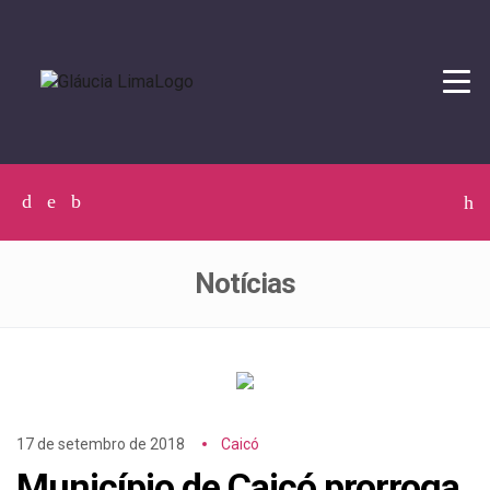
Tog
navi
Facebook
Twitter
Instagram
C
p
p
Notícias
17 de setembro de 2018
Caicó
Município de Caicó prorroga