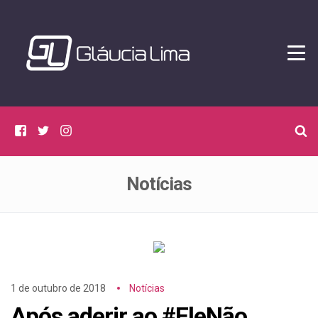
Tog
navi
C
Facebook
Twitter
Instagram
p
p
Notícias
1 de outubro de 2018
Notícias
Após aderir ao #EleNão,