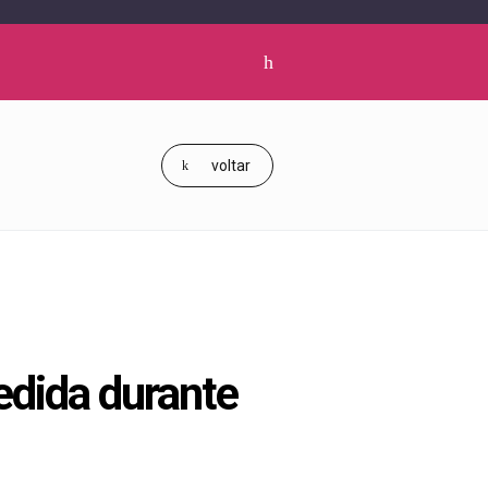
Clique
para
pesquisar
voltar
redida durante