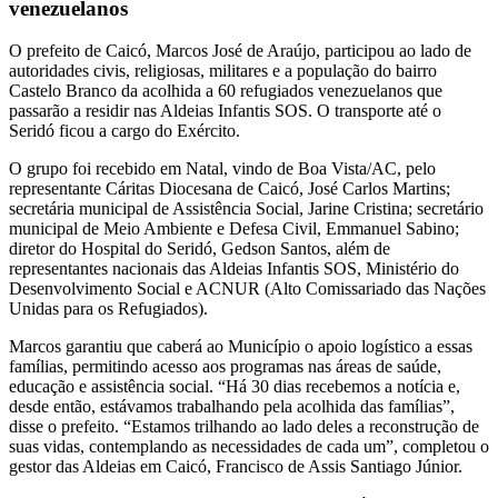
venezuelanos
O prefeito de Caicó, Marcos José de Araújo, participou ao lado de
autoridades civis, religiosas, militares e a população do bairro
Castelo Branco da acolhida a 60 refugiados venezuelanos que
passarão a residir nas Aldeias Infantis SOS. O transporte até o
Seridó ficou a cargo do Exército.
O grupo foi recebido em Natal, vindo de Boa Vista/AC, pelo
representante Cáritas Diocesana de Caicó, José Carlos Martins;
secretária municipal de Assistência Social, Jarine Cristina; secretário
municipal de Meio Ambiente e Defesa Civil, Emmanuel Sabino;
diretor do Hospital do Seridó, Gedson Santos, além de
representantes nacionais das Aldeias Infantis SOS, Ministério do
Desenvolvimento Social e ACNUR (Alto Comissariado das Nações
Unidas para os Refugiados).
Marcos garantiu que caberá ao Município o apoio logístico a essas
famílias, permitindo acesso aos programas nas áreas de saúde,
educação e assistência social. “Há 30 dias recebemos a notícia e,
desde então, estávamos trabalhando pela acolhida das famílias”,
disse o prefeito. “Estamos trilhando ao lado deles a reconstrução de
suas vidas, contemplando as necessidades de cada um”, completou o
gestor das Aldeias em Caicó, Francisco de Assis Santiago Júnior.