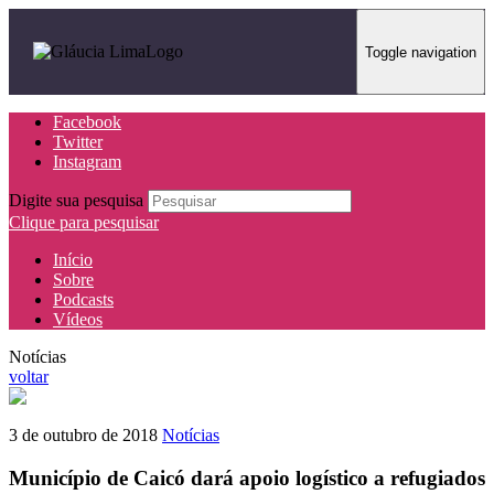
Toggle navigation
Facebook
Twitter
Instagram
Digite sua pesquisa
Clique para pesquisar
Início
Sobre
Podcasts
Vídeos
Notícias
voltar
3 de outubro de 2018
Notícias
Município de Caicó dará apoio logístico a refugiados