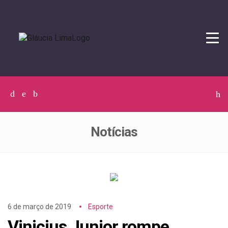
Tog
navi
Facebook
Twitter
Instagram
C
p
p
Notícias
6 de março de 2019
Esporte
Vinicius Junior rompe