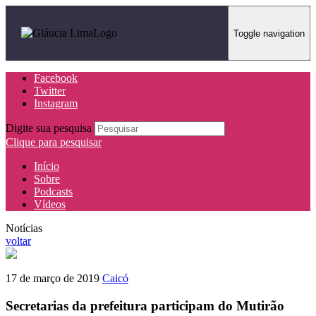
Toggle navigation
Facebook
Twitter
Instagram
Digite sua pesquisa
Clique para pesquisar
Início
Sobre
Podcasts
Vídeos
Notícias
voltar
17 de março de 2019
Caicó
Secretarias da prefeitura participam do Mutirão